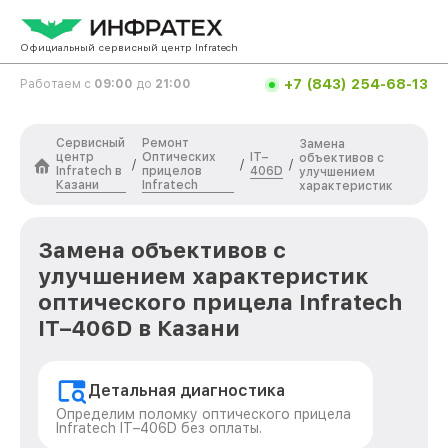
Официальный сервисный центр Infratech
+7 (843) 254-68-13
Работаем с
09:00
до
21:00
Сервисный
Ремонт
Замена
центр
Оптических
IT–
объективов с
/
/
/
Infratech в
прицелов
406D
улучшением
Казани
Infratech
характеристик
Замена объективов с
улучшением характеристик
оптического прицела Infratech
IT–406D в Казани
Детальная диагностика
Определим поломку оптического прицела
Infratech IT–406D без оплаты.