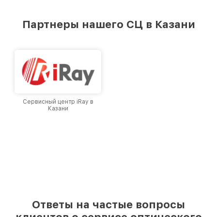
удовлетворен скоростью и качеством
предоставляемых услуг. Наша цель — стать
Партнеры нашего СЦ в Казани
лучшим сервисным центром Infratech в
городе Казани, постоянно повышая уровень
доверия и лояльности наших клиентов.
Сервисный центр iRay в
Казани
Ответы на частые вопросы
клиентов о сервисе оптического