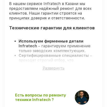
В нашем сервисе Infratech в Казани мы
предоставляем надёжный ремонт для всех
клиентов. Наши гарантии строятся на
принципах доверия и ответственности.
Технические гарантии для клиентов
Используем фирменные детали
Infratech
– гарантируем применение
только заводских комплектующих.
Сертифицированные специалисты
–
проходят строгий отбор, что
обеспечивает надёжную работу
Развернуть
устройства после ремонта.
Всегда выполняем ремонт вовремя
–
ремонт оптического прицела Infratech
IT–406D строго по договоренности.
Официальная гарантия
– все работы и
запчасти защищены официальной
Есть вопросы по ремонту
гарантией Infratech.
техники Infratech ?