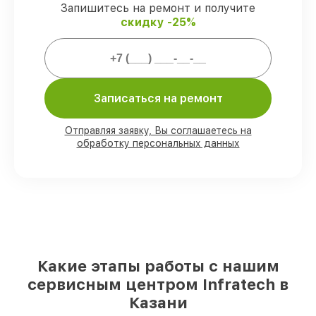
Запишитесь на ремонт и получите
Мы гарантируем:
скидку -25%
80%
заказов выполняем в присутствии
клиента
90%
запчастей Infratech есть в наличии
в мастерской или на складе в Казани,
Записаться на ремонт
остальные доступны для срочного заказа
Оригинальные комплектующие
Отправляя заявку, Вы соглашаетесь на
Infratech и качественные аналоги
– с
обработку персональных данных
учётом любых финансовых
возможностей
85%
починок занимают до 2 часов, после
приёма оптического прицела
Какие этапы работы с нашим
сервисным центром Infratech в
Казани