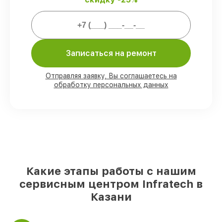
Мы гарантируем:
80%
ремонтов выполняем с
возможностью личного присутствия
владельца
Записаться на ремонт
90%
деталей Infratech имеются на
складе в Казани, остальные доступны
Отправляя заявку, Вы соглашаетесь на
для срочного заказа
обработку персональных данных
Подлинные запчасти Infratech и
надёжные аналоги
– с учётом любых
финансовых возможностей
85%
работ выполняются в тот же день,
при незамедлительном начале работ
Какие этапы работы с нашим
сервисным центром Infratech в
Казани