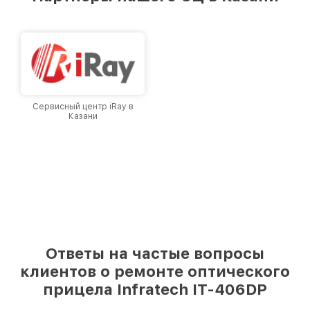
лучшим сервисным центром Infratech в
городе Казани, постоянно повышая уровень
доверия и лояльности наших клиентов.
Сервисный центр iRay в
Казани
Ответы на частые вопросы
клиентов о ремонте оптического
прицела Infratech IT-406DP