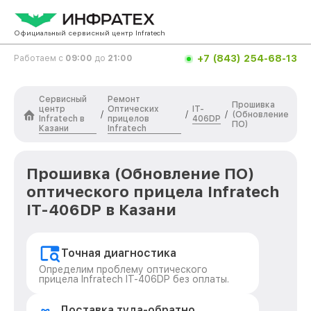
Официальный сервисный центр Infratech
+7 (843) 254-68-13
Работаем с
09:00
до
21:00
Сервисный
Ремонт
Прошивка
центр
Оптических
IT-
/
/
/
(Обновление
Infratech в
прицелов
406DP
ПО)
Казани
Infratech
Прошивка (Обновление ПО)
оптического прицела Infratech
IT-406DP в Казани
Точная диагностика
Определим проблему оптического
прицела Infratech IT-406DP без оплаты.
Доставка туда-обратно