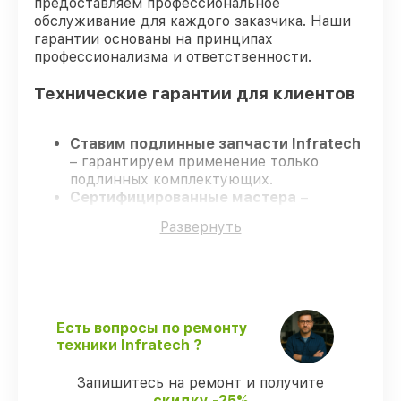
предоставляем профессиональное
обслуживание для каждого заказчика. Наши
гарантии основаны на принципах
профессионализма и ответственности.
Технические гарантии для клиентов
Ставим подлинные запчасти Infratech
– гарантируем применение только
подлинных комплектующих.
Сертифицированные мастера
–
проходят постоянное обучение, что
Развернуть
обеспечивает надёжную работу
устройства после ремонта.
Всегда выполняем ремонт вовремя
–
ремонт оптического прицела Infratech
IT-406DP в оговоренные сроки.
Поддержка после ремонта
– все
Есть вопросы по ремонту
ремонтные услуги и комплектующие
техники Infratech ?
защищены сервисной гарантией.
Запишитесь на ремонт и получите
скидку -25%