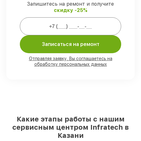
Запишитесь на ремонт и получите
скидку -25%
Мы гарантируем:
80%
работ закрываем с возможностью
личного присутствия владельца
Записаться на ремонт
90%
деталей Infratech есть в наличии в
мастерской или на складе в Казани,
остальные доставляются быстро
Отправляя заявку, Вы соглашаетесь на
Подлинные запчасти Infratech и
обработку персональных данных
надёжные аналоги
– под любые запросы
85%
ремонтов занимают до 2 часов,
после приёма оптического прицела
Какие этапы работы с нашим
сервисным центром Infratech в
Казани