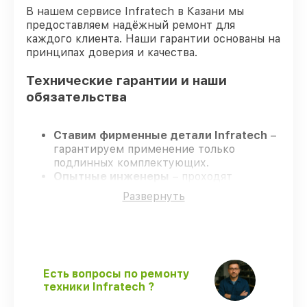
В нашем сервисе Infratech в Казани мы
предоставляем надёжный ремонт для
каждого клиента. Наши гарантии основаны на
принципах доверия и качества.
Технические гарантии и наши
обязательства
Ставим фирменные детали Infratech
–
гарантируем применение только
подлинных комплектующих.
Опытные инженеры
– проходят
постоянное обучение, что гарантирует
Развернуть
качество выполняемых работ.
Заканчиваем ремонт в четко
оговоренные сроки
– ремонт
оптического прицела Infratech IT-406DP
без задержек.
Гарантийное сопровождение
– все
Есть вопросы по ремонту
работы и запчасти защищены
техники Infratech ?
официальной гарантией Infratech.