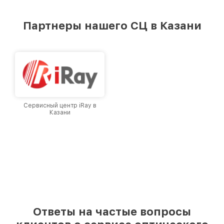
удовлетворен скоростью и качеством
предоставляемых услуг. Наша цель — стать
Партнеры нашего СЦ в Казани
лучшим сервисным центром Infratech в
городе Казани, постоянно повышая уровень
доверия и лояльности наших клиентов.
Сервисный центр iRay в
Казани
Ответы на частые вопросы