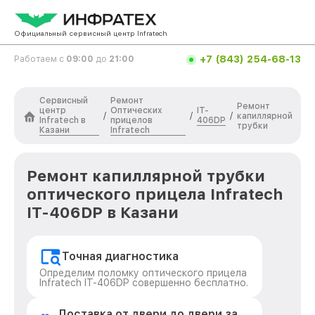
Официальный сервисный центр Infratech
+7 (843) 254-68-13
Работаем с
09:00
до
21:00
Сервисный
Ремонт
Ремонт
центр
Оптических
IT-
/
/
/
капиллярной
Infratech в
прицелов
406DP
трубки
Казани
Infratech
Ремонт капиллярной трубки
оптического прицела Infratech
IT-406DP в Казани
Точная диагностика
Определим поломку оптического прицела
Infratech IT-406DP совершенно бесплатно.
Доставка от двери до двери за