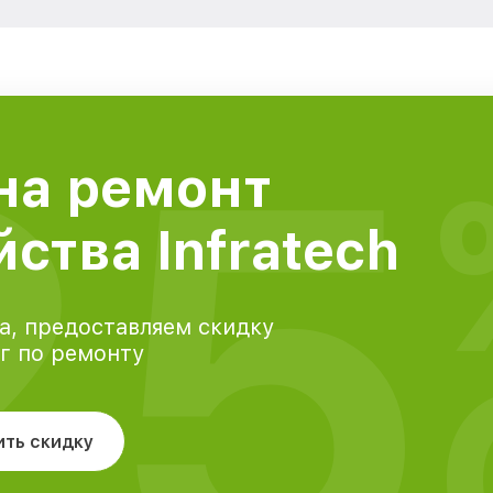
25
на ремонт
ства Infratech
а, предоставляем скидку
уг по ремонту
ить скидку