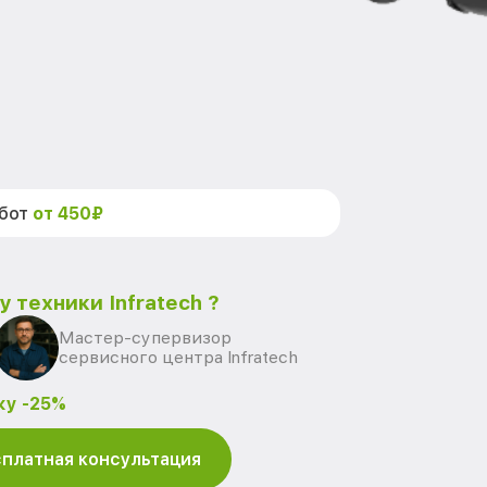
абот
от 450₽
 техники Infratech ?
Мастер-супервизор
сервисного центра Infratech
ку -25%
платная консультация