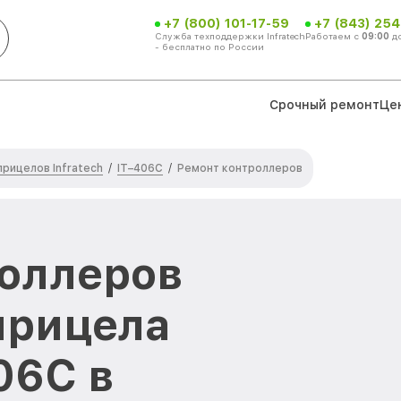
+7 (800) 101-17-59
+7 (843) 254
Служба техподдержки Infratech
Работаем с
09:00
д
- бесплатно по России
Срочный ремонт
Це
рицелов Infratech
IT–406С
/
/
Ремонт контроллеров
оллеров
прицела
406С в