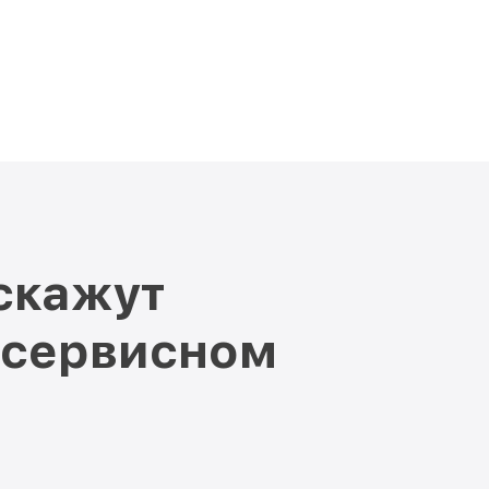
скажут
 сервисном
и