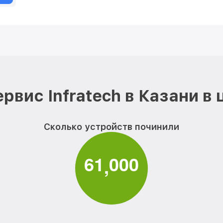
рвис Infratech в Казани в
Сколько устройств починили
6
1
0
0
0
,