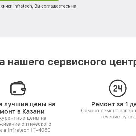
хники Infratech, Вы соглашаетесь на
 нашего сервисного центра
 лучшие цены на
Ремонт за 1 д
монт в Казани
Обычно ремонт заверш
течение суток
курентные цены на
живание оптического
ла Infratech IT–406С