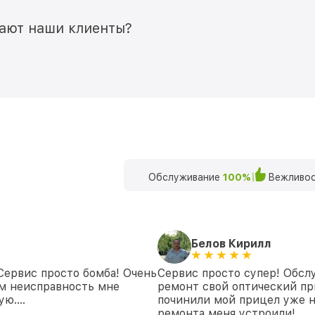
мают наши клиенты?
Обслуживание
100%
Вежливос
Белов Кирилл
 Сервис просто бомба! Очень
Сервис просто супер! Обсл
ем неисправность мне
ремонт свой оптический при
дую….
починили мой прицел уже 
ремонта меня устроили!