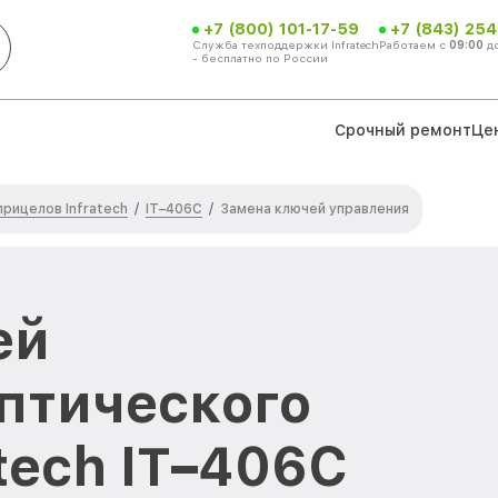
+7 (800) 101-17-59
+7 (843) 254
Служба техподдержки Infratech
Работаем с
09:00
д
- бесплатно по России
Срочный ремонт
Це
рицелов Infratech
IT–406С
/
/
Замена ключей управления
ей
птического
tech IT–406С