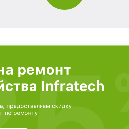
25
на ремонт
ства Infratech
а, предоставляем скидку
уг по ремонту