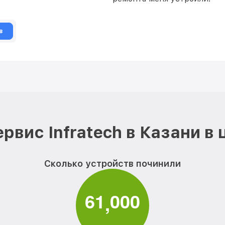
в
рвис Infratech в Казани в
Сколько устройств починили
6
1
0
0
0
,