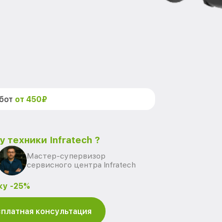
абот
от 450₽
 техники Infratech ?
Мастер-супервизор
сервисного центра Infratech
ку -25%
платная консультация