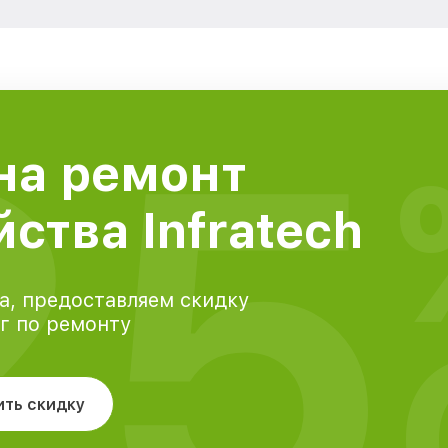
25
на ремонт
ства Infratech
а, предоставляем скидку
уг по ремонту
ить скидку