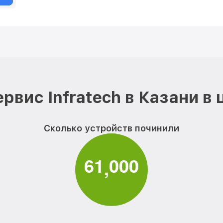
рвис Infratech в Казани в
Сколько устройств починили
6
1
0
0
0
,