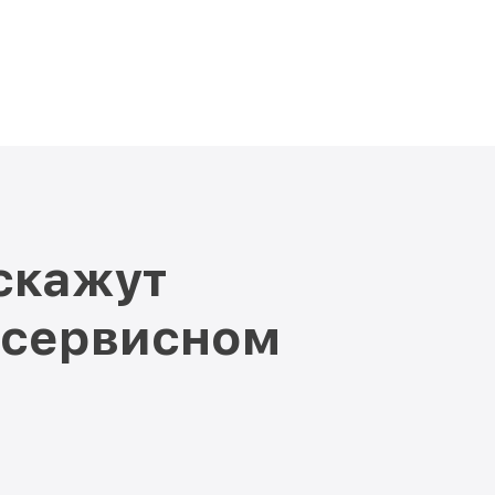
скажут
 сервисном
и