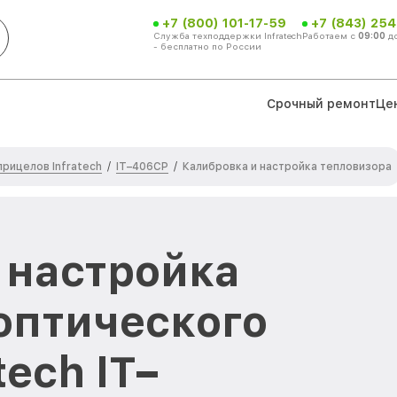
+7 (800) 101-17-59
+7 (843) 254
Служба техподдержки Infratech
Работаем с
09:00
д
- бесплатно по России
Срочный ремонт
Це
рицелов Infratech
IT–406СP
/
/
Калибровка и настройка тепловизора
 настройка
оптического
tech IT–