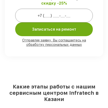
скидку -25%
Мы гарантируем:
80%
работ закрываем в вашем
присутствии
90%
деталей Infratech есть в наличии в
Записаться на ремонт
мастерской или на складе в Казани,
остальные доставляются быстро
Отправляя заявку, Вы соглашаетесь на
Подлинные запчасти Infratech и
обработку персональных данных
надёжные аналоги
– под любые запросы
85%
ремонтов занимают до 2 часов,
после приёма оптического прицела
Какие этапы работы с нашим
сервисным центром Infratech в
Казани