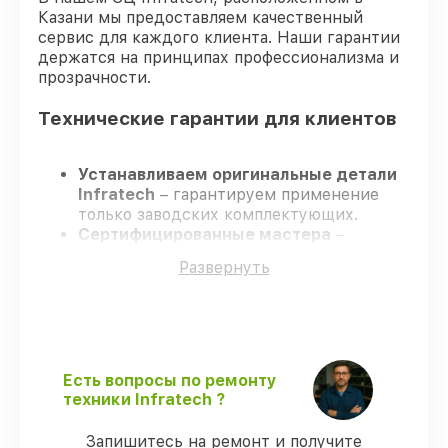
Казани мы предоставляем качественный
сервис для каждого клиента. Наши гарантии
держатся на принципах профессионализма и
прозрачности.
Технические гарантии для клиентов
Устанавливаем оригинальные детали
Infratech
– гарантируем применение
только заводских комплектующих.
Сертифицированные мастера
–
проходят постоянное обучение, что
Развернуть
гарантирует качество выполняемых
работ.
Всегда выполняем ремонт вовремя
–
ремонт оптического прицела Infratech
IT–406СP без задержек.
Поддержка после ремонта
– все
Есть вопросы по ремонту
работы и запчасти защищены
техники Infratech ?
официальной гарантией Infratech.
Запишитесь на ремонт и получите