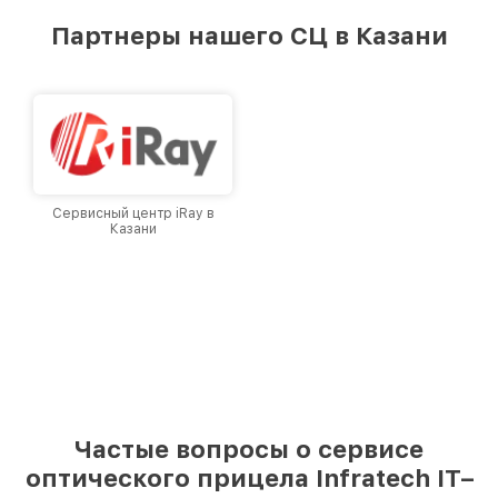
предоставляемых услуг. Наша цель — стать
Партнеры нашего СЦ в Казани
лучшим сервисным центром Infratech в
городе Казани, постоянно повышая уровень
доверия и лояльности наших клиентов.
Сервисный центр iRay в
Казани
Частые вопросы о сервисе
оптического прицела Infratech IT–