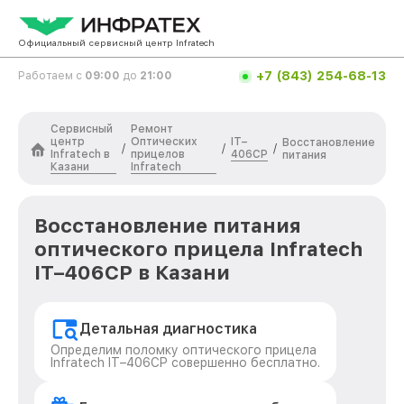
Официальный сервисный центр Infratech
+7 (843) 254-68-13
Работаем с
09:00
до
21:00
Сервисный
Ремонт
центр
Оптических
IT–
Восстановление
/
/
/
Infratech в
прицелов
406СP
питания
Казани
Infratech
Восстановление питания
оптического прицела Infratech
IT–406СP в Казани
Детальная диагностика
Определим поломку оптического прицела
Infratech IT–406СP совершенно бесплатно.