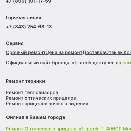
+7 (800) 101-17-59
Горячая линия
+7 (843) 254-68-13
Сервис
Срочный ремонт
Цена на ремонт
Доставка
Отзывы
Ко
Официальный сайт бренда Infratech доступен по
сс
Ремонт техники
Ремонт тепловизоров
Ремонт оптических прицелов
Ремонт прицелов ночного видения
Филиал в Вашем городе
Ремонт Оптического прицела Infratech IT–406СP Мо