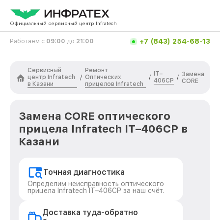
Официальный сервисный центр Infratech
+7 (843) 254-68-13
Работаем с
09:00
до
21:00
Сервисный
Ремонт
IT–
Замена
центр Infratech
Оптических
/
/
/
406СP
CORE
в Казани
прицелов Infratech
Замена CORE оптического
прицела Infratech IT–406СP в
Казани
Точная диагностика
Определим неисправность оптического
прицела Infratech IT–406СP за наш счёт.
Доставка туда-обратно