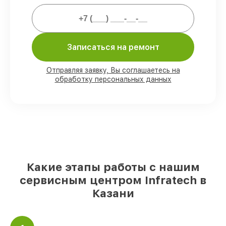
80%
работ выполняем в вашем
присутствии
90%
запчастей Infratech есть в наличии
Записаться на ремонт
в мастерской или на складе в Казани,
остальные доставляются быстро
Отправляя заявку, Вы соглашаетесь на
Оригинальные комплектующие
обработку персональных данных
Infratech и качественные аналоги
–
для разного бюджета
85%
работ занимают до 2 часов, при
незамедлительном начале работ
Какие этапы работы с нашим
сервисным центром Infratech в
Казани