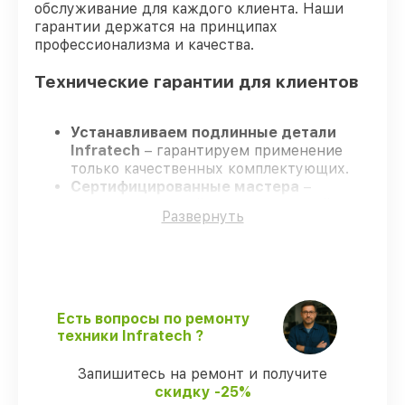
обслуживание для каждого клиента. Наши
гарантии держатся на принципах
профессионализма и качества.
Технические гарантии для клиентов
Устанавливаем подлинные детали
Infratech
– гарантируем применение
только качественных комплектующих.
Сертифицированные мастера
–
проходят жёсткий контроль знаний и
Развернуть
навыков, что подтверждает уровень их
профессионализма.
Всегда выполняем ремонт вовремя
–
ремонт оптического прицела Infratech
IT–406СP строго по договоренности.
Официальная гарантия
– все все виды
Есть вопросы по ремонту
ремонта защищены сервисной
техники Infratech ?
гарантией.
Запишитесь на ремонт и получите
скидку -25%
Мы гарантируем: