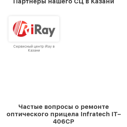
Партнеры нашего СЦ в Казани
лучшим сервисным центром Infratech в
городе Казани, постоянно повышая уровень
доверия и лояльности наших клиентов.
Сервисный центр iRay в
Казани
Частые вопросы о ремонте
оптического прицела Infratech IT–
406СP