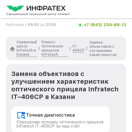
Официальный сервисный центр Infratech
+7 (843) 254-68-13
Работаем с
09:00
до
21:00
Сервисный
Ремонт
Замена
центр
Оптических
IT–
объективов с
/
/
/
Infratech в
прицелов
406СP
улучшением
Казани
Infratech
характеристик
Замена объективов с
улучшением характеристик
оптического прицела Infratech
IT–406СP в Казани
Точная диагностика
Определим поломку оптического прицела
Infratech IT–406СP за наш счёт.