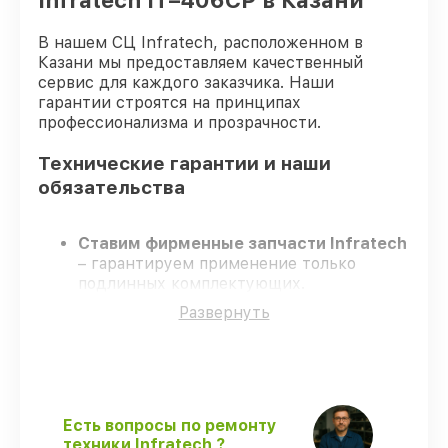
Infratech IT–406СP в Казани
В нашем СЦ Infratech, расположенном в
Казани мы предоставляем качественный
сервис для каждого заказчика. Наши
гарантии строятся на принципах
профессионализма и прозрачности.
Технические гарантии и наши
обязательства
Ставим фирменные запчасти Infratech
– гарантируем применение только
подлинных комплектующих.
Квалифицированные мастера
–
Развернуть
проходят жёсткий контроль знаний и
навыков, что подтверждает уровень их
профессионализма.
Соблюдаем сроки ремонта
– ремонт
оптического прицела Infratech IT–406СP
строго по договоренности.
Есть вопросы по ремонту
Официальная гарантия
– все работы и
техники Infratech ?