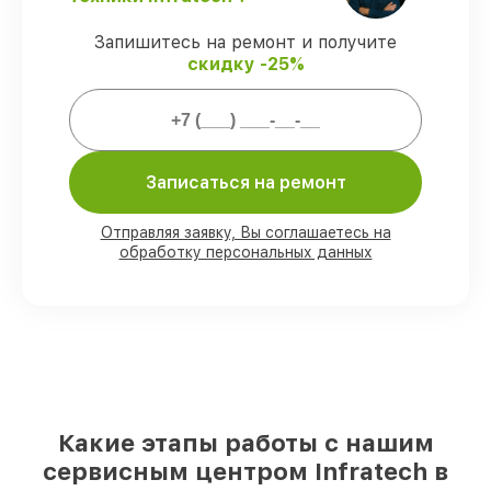
запчасти защищены официальной
гарантией Infratech.
Запишитесь на ремонт и получите
скидку -25%
Мы гарантируем:
80%
заказов выполняем в присутствии
Записаться на ремонт
клиента
90%
комплектующих Infratech есть в
наличии в мастерской или на складе в
Отправляя заявку, Вы соглашаетесь на
Казани, остальные поступают
обработку персональных данных
оперативно
Фирменные детали Infratech и
проверенные реплики
– для разного
бюджета
85%
работ занимают до 2 часов, при
незамедлительном начале работ
Какие этапы работы с нашим
сервисным центром Infratech в