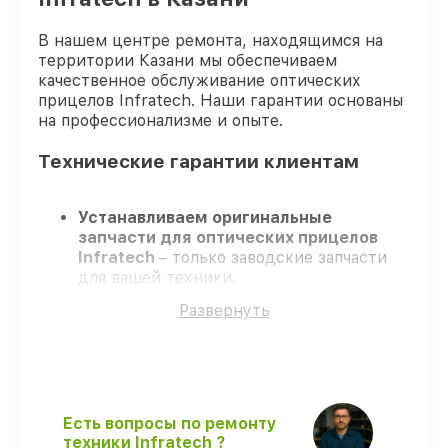
В нашем центре ремонта, находящимся на
территории Казани мы обеспечиваем
качественное обслуживание оптических
прицелов Infratech. Наши гарантии основаны
на профессионализме и опыте.
Технические гарантии клиентам
Устанавливаем оригинальные
запчасти для оптических прицелов
Infratech
– только заводские запчасти
для вашей техники.
Сертифицированные мастера
–
Развернуть
проходят регулярное обучение, что
обеспечивает гарантированно
долговечный результат.
Завершаем работы без задержек
–
ремонт оптических прицелов Infratech в
оговоренные сроки.
Есть вопросы по ремонту
Гарантийное обслуживание
– на все
техники Infratech ?