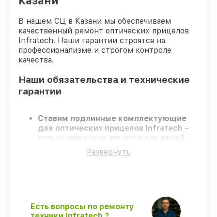
Казани
В нашем СЦ в Казани мы обеспечиваем
качественный ремонт оптических прицелов
Infratech. Наши гарантии строятся на
профессионализме и строгом контроле
качества.
Наши обязательства и технические
гарантии
Ставим подлинные комплектующие
для оптических прицелов Infratech
–
только заводские запчасти для вашей
техники.
Развернуть
Опытные инженеры
– проходят
серьезную проверку знаний и навыков,
что обеспечивает гарантированно
долговечный результат.
Соблюдаем сроки
– ремонт оптических
прицелов Infratech в оговоренные сроки.
Есть вопросы по ремонту
Официальная гарантия
– на все виды
техники Infratech ?