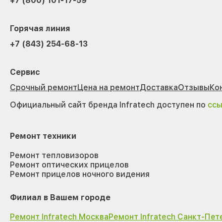
+7 (800) 101-17-59
Горячая линия
+7 (843) 254-68-13
Сервис
Срочный ремонт
Цена на ремонт
Доставка
Отзывы
Ко
Официальный сайт бренда Infratech доступен по
сс
Ремонт техники
Ремонт тепловизоров
Ремонт оптических прицелов
Ремонт прицелов ночного видения
Филиал в Вашем городе
Ремонт Infratech Москва
Ремонт Infratech Санкт-Пет