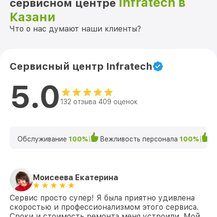
Infratech в
сервисном центре
Казани
Что о нас думают наши клиенты?
Сервисный центр Infratech
5.0
132 отзыва 409 оценок
Обслуживание
100%
Вежливость персонала
100%
К
Моисеева Екатерина
Сервис просто супер! Я была приятно удивлена
скоростью и профессионализмом этого сервиса.
Сроки и стоимость ремонта меня устроили. Мой