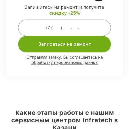
оптических прицелов Infratech
Запишитесь на ремонт и получите
предоставляется длительная гарантия.
скидку -25%
Мы гарантируем:
80%
работ по ремонту проводятся в
Записаться на ремонт
присутствии клиента
90%
запчастей Infratech готовы к
Отправляя заявку, Вы соглашаетесь на
установке в наших мастерских в Казани,
обработку персональных данных
остальные доставляются быстро
Фирменные детали Infratech и
надёжные реплики
– только вы
выбираете, какие детали использовать, а
мы подстраиваемся под разные бюджеты
85%
ремонтов Infratech завершаются в
тот же день, при немедленном старте
работ
Какие этапы работы с нашим
сервисным центром Infratech в
Казани