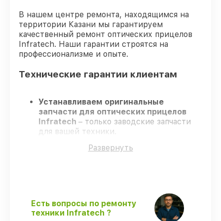
В нашем центре ремонта, находящимся на
территории Казани мы гарантируем
качественный ремонт оптических прицелов
Infratech. Наши гарантии строятся на
профессионализме и опыте.
Технические гарантии клиентам
Устанавливаем оригинальные
запчасти для оптических прицелов
Infratech
– только заводские запчасти
для вашей техники.
Сертифицированные инженеры
–
Развернуть
проходят серьезную проверку знаний и
навыков, что подтверждает высокий
уровень сервиса.
Завершаем работы без задержек
–
ремонт оптических прицелов Infratech в
оговоренные сроки.
Есть вопросы по ремонту
Поддержка после ремонта
– на все
техники Infratech ?
виды работ и комплектующие для