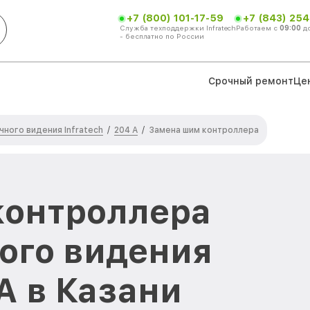
+7 (800) 101-17-59
+7 (843) 254
Служба техподдержки Infratech
Работаем с
09:00
д
- бесплатно по России
Срочный ремонт
Це
ного видения Infratech
204 А
/
/
Замена шим контроллера
контроллера
ого видения
 А в Казани