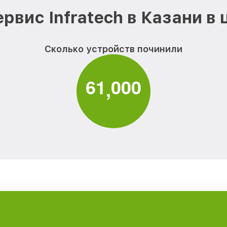
рвис Infratech в Казани в
Сколько устройств починили
6
1
0
0
0
,