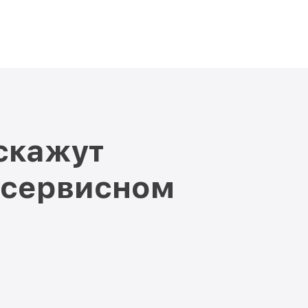
скажут
 сервисном
и