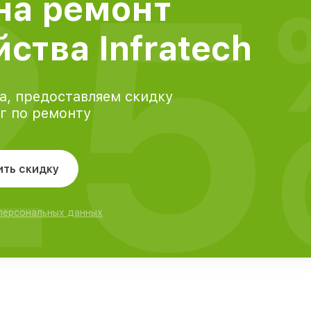
25
на ремонт
ства Infratech
а, предоставляем скидку
уг по ремонту
ить скидку
 персональных данных