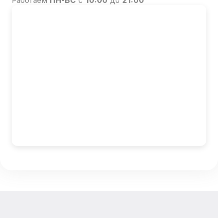
Работаем
ПН-ВС
с
10:00
до
21:00