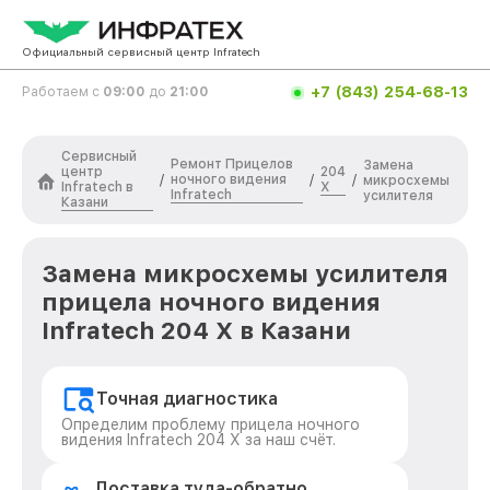
Официальный сервисный центр Infratech
+7 (843) 254-68-13
Работаем с
09:00
до
21:00
Сервисный
Ремонт Прицелов
Замена
центр
204
ночного видения
/
/
/
микросхемы
Infratech в
Х
Infratech
усилителя
Казани
Замена микросхемы усилителя
прицела ночного видения
Infratech 204 Х в Казани
Точная диагностика
Определим проблему прицела ночного
видения Infratech 204 Х за наш счёт.
Доставка туда-обратно