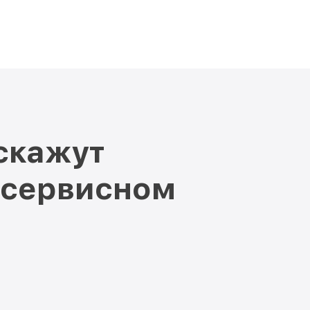
скажут
 сервисном
и