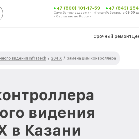
+7 (800) 101-17-59
+7 (843) 254
Служба техподдержки Infratech
Работаем с
09:00
д
- бесплатно по России
Срочный ремонт
Це
ного видения Infratech
204 Х
/
/
Замена шим контроллера
контроллера
ого видения
 Х в Казани