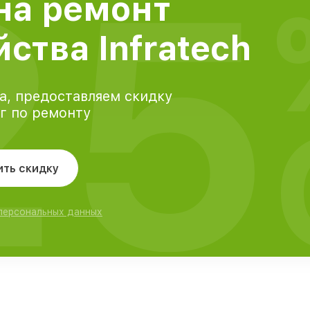
25
на ремонт
ства Infratech
а, предоставляем скидку
уг по ремонту
ить скидку
 персональных данных