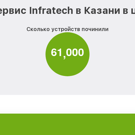
рвис Infratech в Казани в
Сколько устройств починили
6
1
0
0
0
,