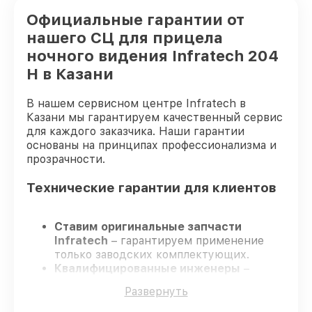
Официальные гарантии от
нашего СЦ для прицела
ночного видения Infratech 204
Н в Казани
В нашем сервисном центре Infratech в
Казани мы гарантируем качественный сервис
для каждого заказчика. Наши гарантии
основаны на принципах профессионализма и
прозрачности.
Технические гарантии для клиентов
Ставим оригинальные запчасти
Infratech
– гарантируем применение
только заводских комплектующих.
Квалифицированные инженеры
–
проходят постоянное обучение, что
Развернуть
гарантирует качество выполняемых
работ.