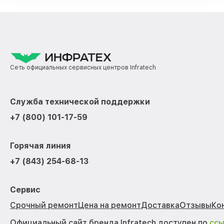
Сеть официальных сервисных центров Infratech
Служба технической поддержки
+7 (800) 101-17-59
Горячая линия
+7 (843) 254-68-13
Сервис
Срочный ремонт
Цена на ремонт
Доставка
Отзывы
Ко
Официальный сайт бренда Infratech доступен по
сс