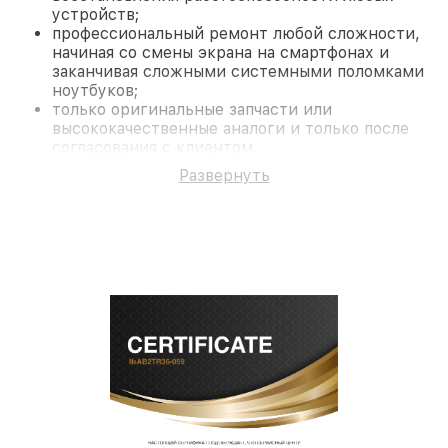
устройств;
профессиональный ремонт любой сложности,
начиная со смены экрана на смартфонах и
заканчивая сложными системными поломками
ноутбуков;
только оригинальные запчасти или
высококачественные аналоги и только после
согласования с клиентом.
На все работы и замененные комплектующие
Развернуть
предоставляется длительная гарантия. В случае
поломки по условиям гарантии, мы бесплатно
исправим ситуацию.
Наши преимущества
Преимуществами нашего сервисного центра
Infratech в Казани являются:
лучшие специалисты с многолетним опытом и
безупречной репутацией;
современное оборудование и
лицензированное ПО в ремонтно-
диагностических мастерских;
собственный склад комплектующих, что
позволяет сократить сроки
восстановительных работ;