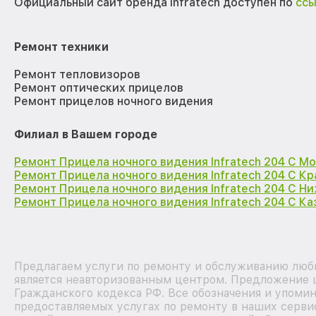
Официальный сайт бренда Infratech доступен по
сс
Ремонт техники
Ремонт тепловизоров
Ремонт оптических прицелов
Ремонт прицелов ночного видения
Филиал в Вашем городе
Ремонт Прицела ночного видения Infratech 204 С М
Ремонт Прицела ночного видения Infratech 204 С К
Ремонт Прицела ночного видения Infratech 204 С Н
Ремонт Прицела ночного видения Infratech 204 С Ка
Предлагаем услуги по ремонту и обслуживанию любых
является неавторизованным центром. Предложение ц
Гражданского кодекса РФ. Все обозначения и упоми
предоставляемых услугах по ремонту в наших сервис