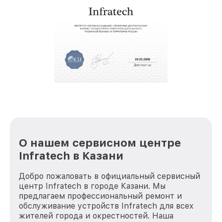
звернуть
услуги курьера для владельцев
крупногабаритной техники, которые
обеспечат доставку устройств в сервис в
полной сохранности и бесплатно.
За годы своей деятельности мы получали только
положительные отзывы и обрели отличную
репутацию. Мы постоянно совершенствуемся и
стараемся каждый день делать наш сервис еще
лучше!
О нашем сервисном центре
Infratech в Казани
Добро пожаловать в официальный сервисный
центр Infratech в городе Казани. Мы
предлагаем профессиональный ремонт и
обслуживание устройств Infratech для всех
жителей города и окрестностей. Наша