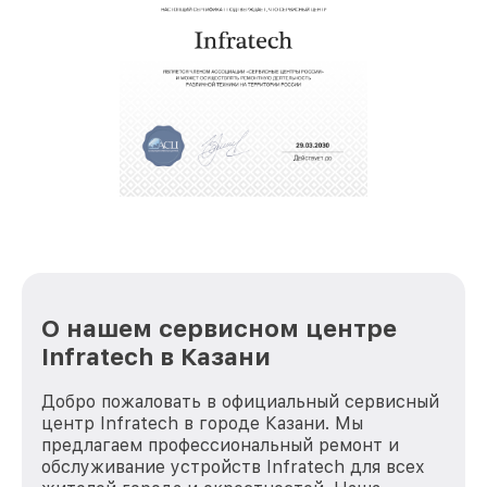
восстановительных работ;
звернуть
услуги курьера для владельцев
крупногабаритной техники, которые
обеспечат доставку устройств в сервис в
полной сохранности и бесплатно.
За годы своей деятельности мы получали только
положительные отзывы и обрели отличную
репутацию. Мы постоянно совершенствуемся и
стараемся каждый день делать наш сервис еще
лучше!
О нашем сервисном центре
Infratech в Казани
Добро пожаловать в официальный сервисный
центр Infratech в городе Казани. Мы
предлагаем профессиональный ремонт и
обслуживание устройств Infratech для всех