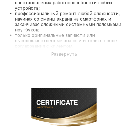
восстановления работоспособности любых
устройств;
профессиональный ремонт любой сложности,
начиная со смены экрана на смартфонах и
заканчивая сложными системными поломками
ноутбуков;
только оригинальные запчасти или
высококачественные аналоги и только после
согласования с клиентом.
На все работы и замененные комплектующие
Развернуть
предоставляется длительная гарантия. В случае
поломки по условиям гарантии, мы бесплатно
исправим ситуацию.
Наши преимущества
Преимуществами нашего сервисного центра
Infratech в Казани являются:
лучшие специалисты с многолетним опытом и
безупречной репутацией;
современное оборудование и
лицензированное ПО в ремонтно-
диагностических мастерских;
собственный склад комплектующих, что
позволяет сократить сроки