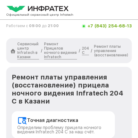
Официальный сервисный центр Infratech
+7 (843) 254-68-13
Работаем с
09:00
до
21:00
Сервисный
Ремонт
Ремонт платы
центр
Прицелов
204
/
/
/
управления
Infratech в
ночного видения
С
(восстановление)
Казани
Infratech
Ремонт платы управления
(восстановление) прицела
ночного видения Infratech 204
С в Казани
Точная диагностика
Определим проблему прицела ночного
видения Infratech 204 С за наш счёт.