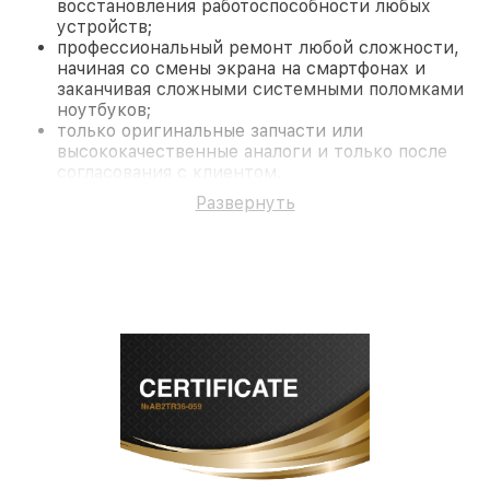
восстановления работоспособности любых
устройств;
профессиональный ремонт любой сложности,
начиная со смены экрана на смартфонах и
заканчивая сложными системными поломками
ноутбуков;
только оригинальные запчасти или
высококачественные аналоги и только после
согласования с клиентом.
На все работы и замененные комплектующие
Развернуть
предоставляется длительная гарантия. В случае
поломки по условиям гарантии, мы бесплатно
исправим ситуацию.
Наши преимущества
Преимуществами нашего сервисного центра
Infratech в Казани являются:
лучшие специалисты с многолетним опытом и
безупречной репутацией;
современное оборудование и
лицензированное ПО в ремонтно-
диагностических мастерских;
собственный склад комплектующих, что
позволяет сократить сроки