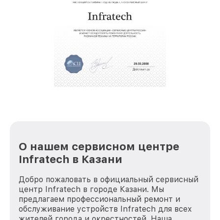
восстановительных работ;
звернуть
услуги курьера для владельцев
крупногабаритной техники, которые
обеспечат доставку устройств в сервис в
полной сохранности и бесплатно.
За годы своей деятельности мы получали только
положительные отзывы и обрели отличную
репутацию. Мы постоянно совершенствуемся и
стараемся каждый день делать наш сервис еще
лучше!
О нашем сервисном центре
Infratech в Казани
Добро пожаловать в официальный сервисный
центр Infratech в городе Казани. Мы
предлагаем профессиональный ремонт и
обслуживание устройств Infratech для всех
жителей города и окрестностей. Наша