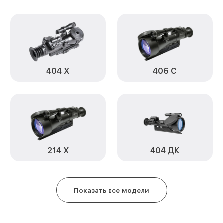
Замена ключей управления 214 Н
Ремонт цепи питания 214 Н Infr
Замена USB порта 214 Н Infrate
404 Х
406 С
Замена процессора 214 Н Infrat
Замена аккумулятора 214 Н Infr
Замена корпуса 214 Н Infratech
214 Х
404 ДК
Замена дисплея (экрана) 214 Н 
Прошивка (Обновление ПО) 214 
Показать все модели
Ремонт платы управления (вос
214 Н Infratech