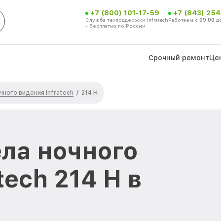
+7 (800) 101-17-59
+7 (843) 254
Служба техподдержки Infratech
Работаем с
09:00
д
- бесплатно по России
Срочный ремонт
Це
ного видения Infratech
/
214 Н
ла ночного
tech 214 Н в