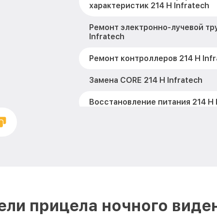
характеристик 214 Н Infratech
Ремонт электронно-лучевой тру
Infratech
Ремонт контроллеров 214 Н Infr
Замена CORE 214 Н Infratech
Восстановление питания 214 Н I
Ремонт оптики 214 Н Infratech
Ремонт датчика синхроимпульс
Infratech
Калибровка и настройка теплов
Infratech
ли прицела ночного виден
Ремонт встроенного дальномет
устройств 214 Н Infratech