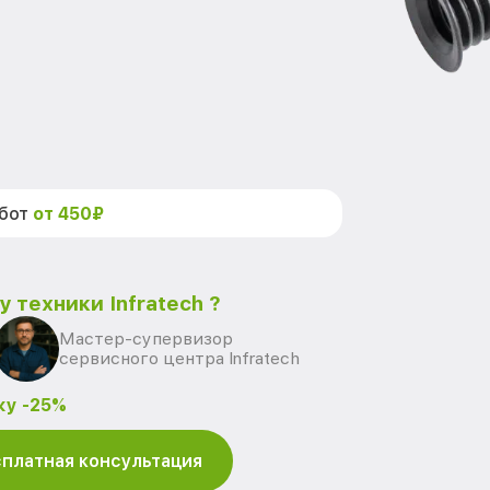
абот
от 450₽
 техники Infratech ?
Мастер-супервизор
сервисного центра Infratech
ку -25%
платная консультация