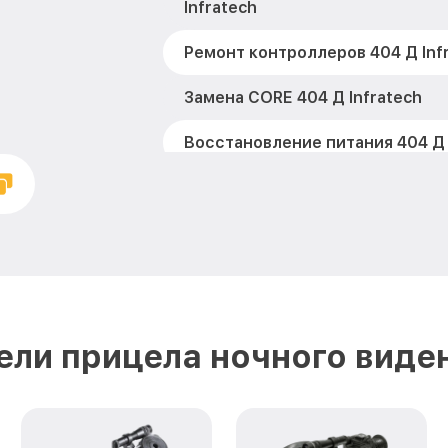
Infratech
Ремонт контроллеров 404 Д Inf
Замена CORE 404 Д Infratech
Восстановление питания 404 Д 
Ремонт оптики 404 Д Infratech
Ремонт датчика синхроимпульс
Infratech
Калибровка и настройка теплов
Infratech
ли прицела ночного виден
Ремонт встроенного дальномет
устройств 404 Д Infratech
Замена ключей управления 404 