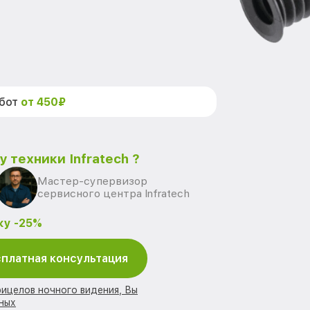
абот
от 450₽
 техники Infratech ?
Мастер-супервизор
сервисного центра Infratech
ку -25%
платная консультация
рицелов ночного видения, Вы
ных