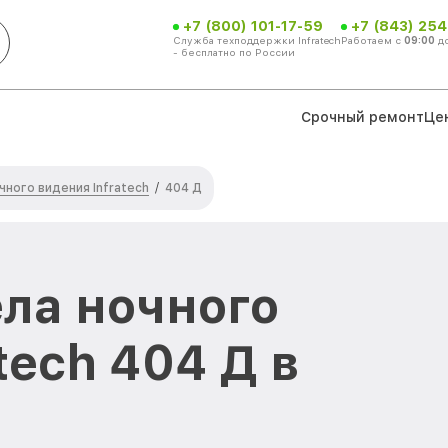
+7 (800) 101-17-59
+7 (843) 254
Служба техподдержки Infratech
Работаем с
09:00
д
- бесплатно по России
Срочный ремонт
Це
ного видения Infratech
/
404 Д
ла ночного
tech 404 Д в