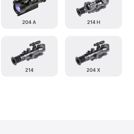
от 1000₽
atech
Заказать
от 590₽
ch
Заказать
204 А
214 Н
от 650₽
tech
Заказать
от 590₽
atech
Заказать
от 1250₽
Заказать
214
204 Х
от 750₽
Infratech
Заказать
от 450₽
Д Infratech
Заказать
становление)
от 750₽
Заказать
ия влаги 404 Д
от 650₽
Заказать