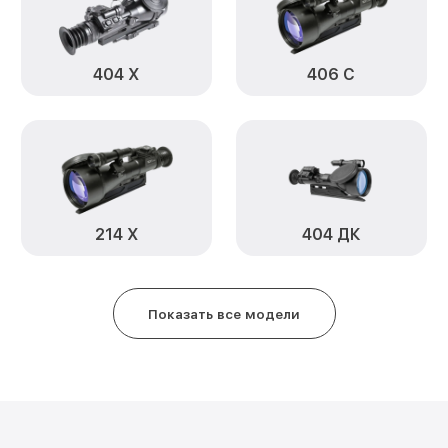
Ремонт цепи питания 404 Д Infr
Замена USB порта 404 Д Infrate
404 Х
406 С
Замена процессора 404 Д Infra
Замена аккумулятора 404 Д Infr
Замена корпуса 404 Д Infratech
214 Х
404 ДК
Замена дисплея (экрана) 404 Д 
Прошивка (Обновление ПО) 404 
Показать все модели
Ремонт платы управления (вос
404 Д Infratech
Восстановление после попадан
Infratech