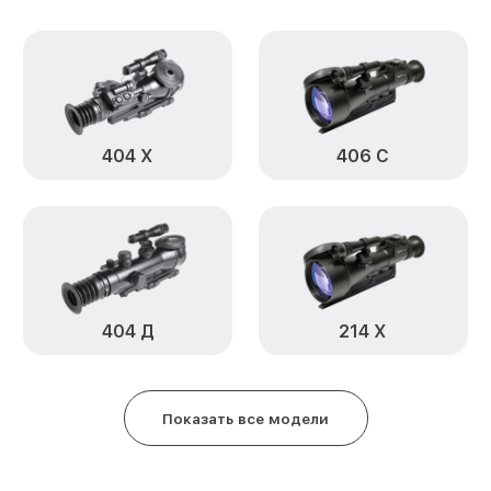
устройств 406 Д Infratech
Замена ключей управления 406 
Ремонт цепи питания 406 Д Infr
404 Х
406 С
Замена USB порта 406 Д Infrate
Замена процессора 406 Д Infra
Замена аккумулятора 406 Д Infr
Замена корпуса 406 Д Infratech
404 Д
214 Х
Замена дисплея (экрана) 406 Д 
Прошивка (Обновление ПО) 406 
Показать все модели
Ремонт платы управления (вос
406 Д Infratech