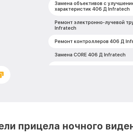
Замена объективов с улучшени
характеристик 406 Д Infratech
Ремонт электронно-лучевой тр
Infratech
Ремонт контроллеров 406 Д Inf
Замена CORE 406 Д Infratech
Восстановление питания 406 Д 
Ремонт оптики 406 Д Infratech
Ремонт датчика синхроимпульс
Infratech
Калибровка и настройка теплов
Infratech
ли прицела ночного виден
Ремонт встроенного дальномет