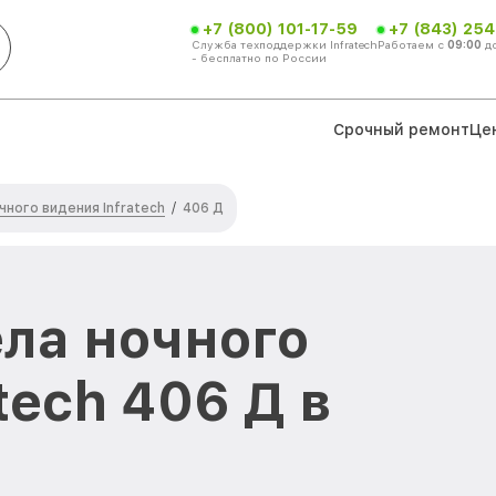
+7 (800) 101-17-59
+7 (843) 254
Служба техподдержки Infratech
Работаем с
09:00
д
- бесплатно по России
Срочный ремонт
Це
ного видения Infratech
/
406 Д
ла ночного
tech 406 Д в