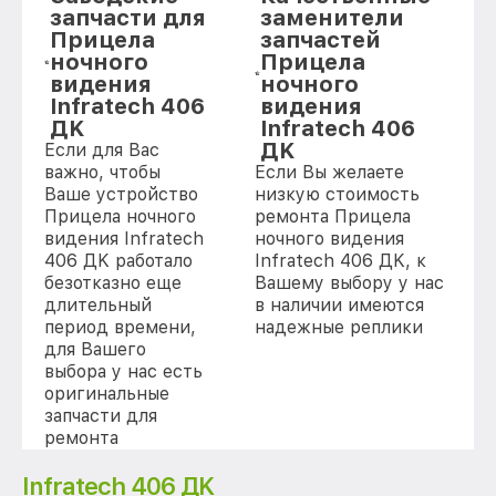
запчасти для
заменители
Прицела
запчастей
ночного
Прицела
видения
ночного
Infratech 406
видения
ДK
Infratech 406
ДK
Если для Вас
важно, чтобы
Если Вы желаете
Ваше устройство
низкую стоимость
Прицела ночного
ремонта Прицела
видения Infratech
ночного видения
406 ДK работало
Infratech 406 ДK, к
безотказно еще
Вашему выбору у нас
длительный
в наличии имеются
период времени,
надежные реплики
для Вашего
выбора у нас есть
оригинальные
запчасти для
ремонта
[replace(mark_kir)]
Infratech 406 ДK