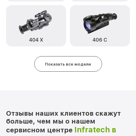
Замена корпуса 406 ДK Infratech
от 1250₽
Замена дисплея (экрана) 406 ДK
от 750₽
Infratech
Прошивка (Обновление ПО) 406 ДK
от 450₽
Infratech
404 Х
406 С
Ремонт платы управления
от 750₽
(восстановление) 406 ДK Infratech
Показать все модели
Восстановление после попадания влаги
от 650₽
406 ДK Infratech
Ремонт Wi-Fi 406 ДK Infratech
от 650₽
Ремонт разъема 406 ДK Infratech
от 590₽
Ремонт капиллярной трубки 406 ДK
от 450₽
Infratech
Отзывы наших клиентов скажут
больше, чем мы о нашем
Infratech в
сервисном центре