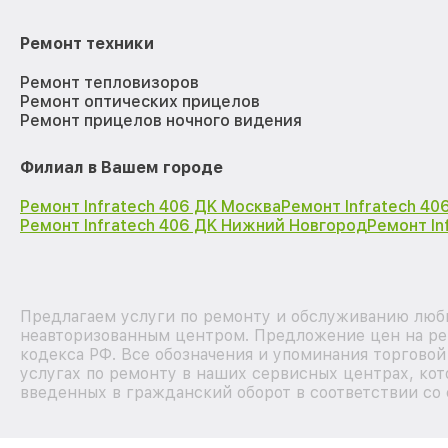
Ремонт техники
Ремонт тепловизоров
Ремонт оптических прицелов
Ремонт прицелов ночного видения
Филиал в Вашем городе
Ремонт Infratech 406 ДK Москва
Ремонт Infratech 40
Ремонт Infratech 406 ДK Нижний Новгород
Ремонт In
Предлагаем услуги по ремонту и обслуживанию любых
неавторизованным центром. Предложение цен на рем
кодекса РФ. Все обозначения и упоминания торгово
услугах по ремонту в наших сервисных центрах, кот
введенных в гражданский оборот в соответствии со 