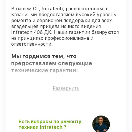
В нашем СЦ Infratech, расположенном в
Казани, мы предоставляем высокий уровень
ремонта и сервисной поддержки для всех
владельцев прицела ночного видения
Infratech 406 ДK. Наши гарантии базируются
на принципах профессионализма и
ответственности.
Мы гордимся тем, что
предоставляем следующие
технические гарантии:
Использование оригинальных
Развернуть
запчастей
– только подлинные
комплектующие.
Квалифицированные специалисты
–
все работники проходят обязательное
обучение и ежегодную аттестацию, что
Есть вопросы по ремонту
подтверждает их уровень мастерства.
техники Infratech ?
Соблюдение сроков обслуживания
–