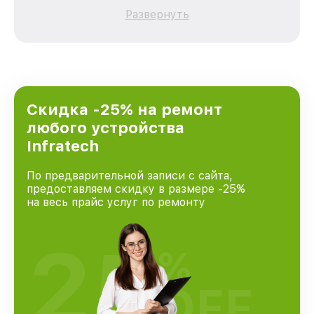
качественный и доступный ремонт для
Развернуть
каждого пользователя продукции Infratech,
вне зависимости от сложности поломки. Мы
стремимся к тому, чтобы каждый клиент был
удовлетворен скоростью и качеством
предоставляемых услуг. Наша цель — стать
лучшим сервисным центром Infratech в
городе Казани, постоянно повышая уровень
Скидка -25% на ремонт
доверия и лояльности наших клиентов.
любого устройства
Infratech
По предварительной записи с сайта,
предоставляем скидку в размере -25%
на весь прайс услуг по ремонту
25
%
OFF