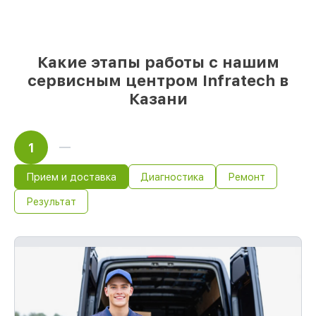
мы делаем ремонт с учётом
возможностей клиента
85%
починок Infratech сделаем за 1–2
часа, если мастер начинает работу сразу
Какие этапы работы с нашим
сервисным центром Infratech в
Казани
1
Прием и доставка
Диагностика
Ремонт
Результат