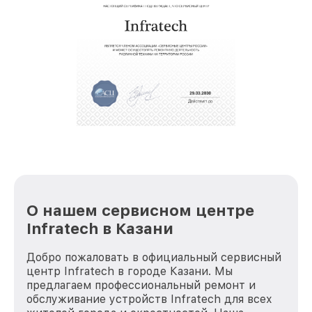
восстановительных работ;
звернуть
услуги курьера для владельцев
крупногабаритной техники, которые
обеспечат доставку устройств в сервис в
полной сохранности и бесплатно.
За годы своей деятельности мы получали только
положительные отзывы и обрели отличную
репутацию. Мы постоянно совершенствуемся и
стараемся каждый день делать наш сервис еще
лучше!
О нашем сервисном центре
Infratech в Казани
Добро пожаловать в официальный сервисный
центр Infratech в городе Казани. Мы
предлагаем профессиональный ремонт и
обслуживание устройств Infratech для всех