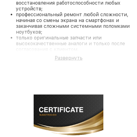
восстановления работоспособности любых
устройств;
профессиональный ремонт любой сложности,
начиная со смены экрана на смартфонах и
заканчивая сложными системными поломками
ноутбуков;
только оригинальные запчасти или
высококачественные аналоги и только после
согласования с клиентом.
На все работы и замененные комплектующие
Развернуть
предоставляется длительная гарантия. В случае
поломки по условиям гарантии, мы бесплатно
исправим ситуацию.
Наши преимущества
Преимуществами нашего сервисного центра
Infratech в Казани являются:
лучшие специалисты с многолетним опытом и
безупречной репутацией;
современное оборудование и
лицензированное ПО в ремонтно-
диагностических мастерских;
собственный склад комплектующих, что
позволяет сократить сроки